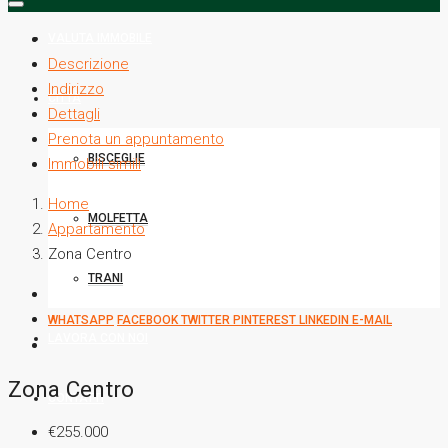
VALUTA IMMOBILE
Descrizione
Indirizzo
CITTÀ
Dettagli
Prenota un appuntamento
BISCEGLIE
Immobili simili
Home
MOLFETTA
Appartamento
Zona Centro
TRANI
WHATSAPP
FACEBOOK
TWITTER
PINTEREST
LINKEDIN
E-MAIL
LAVORA CON NOI
Zona Centro
CONTATTI
€255.000