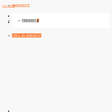
0803929273
Vendita
PREFERITI
0
CREA UN ANNUNCIO